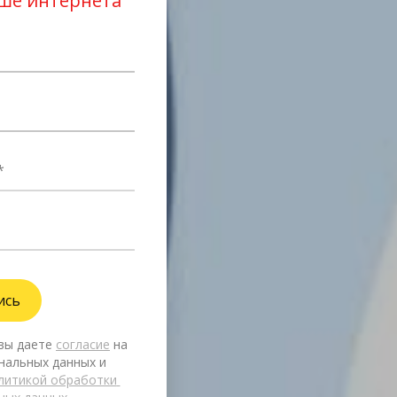
чше интернета
вы даете 
согласие
 на 
альных данных и 
литикой обработки 