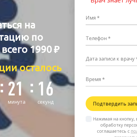
Врач знает лу
Имя
ться на
тацию по
Телефон
ю
всего 1990 ₽
Дата записи к врачу
ции осталось
Время
21
15
минута
секунд
Нажимая на кнопку, 
обработку персон
соглашаетесь с 
по