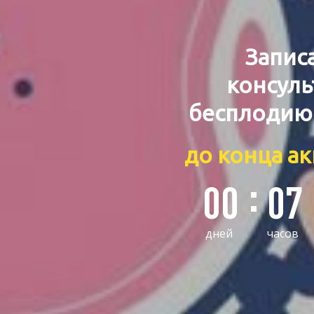
Записа
консуль
бесплоди
до конца ак
00
07
дней
часов